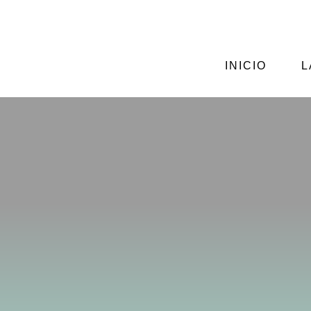
CALLE CIENFUEGOS Nº2, GIJÓN
ASTURIAS
INICIO
L