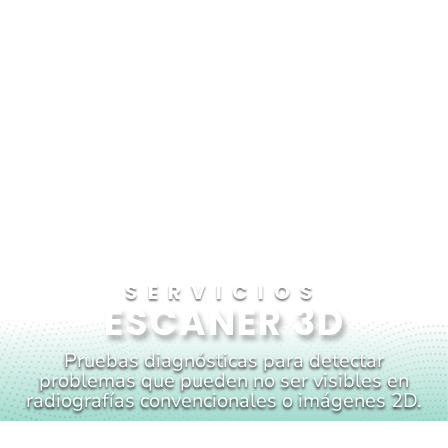
SERVICIOS
ESCANER 3D
Pruebas diagnósticas para detectar
problemas que pueden no ser visibles en
radiografías convencionales o imágenes 2D.