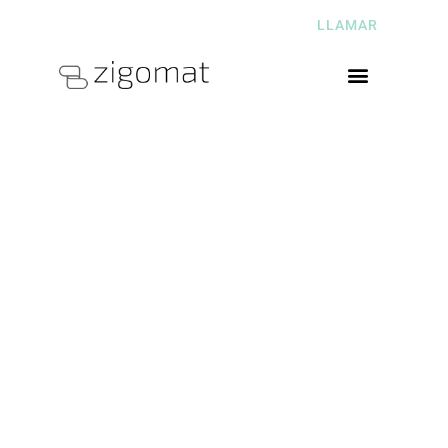
CALLE CIENFUEGOS Nº2, GIJÓN
LLAMAR
ASTURIAS