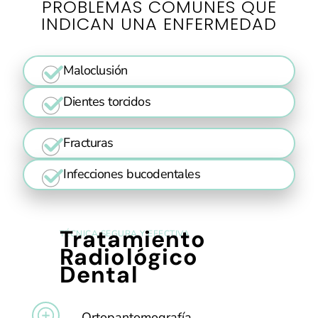
PROBLEMAS COMUNES QUE
INDICAN UNA ENFERMEDAD
Maloclusión
Dientes torcidos
Fracturas
Infecciones bucodentales
Tratamiento
TÉCNICA SEGURA Y EFECTIVA
Radiológico
Dental
Ortopantomografía