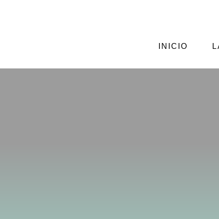
CALLE CIENFUEGOS Nº2, GIJÓN
ASTURIAS
INICIO
L