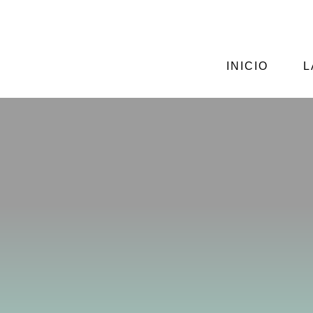
CALLE CIENFUEGOS Nº2, GIJÓN
ASTURIAS
INICIO
L