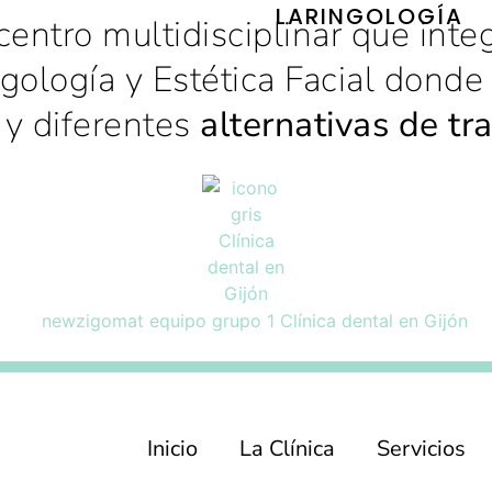
LARINGOLOGÍA
 centro multidisciplinar que inte
ngología y Estética Facial dond
y diferentes
alternativas de tr
Inicio
La Clínica
Servicios