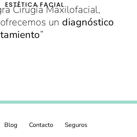
ESTÉTICA FACIAL
gra Cirugía Maxilofacial,
e ofrecemos un
diagnóstico
atamiento
”
Blog
Contacto
Seguros