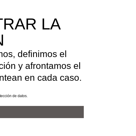
TRAR LA
N
os, definimos el
ión y afrontamos el
antean en cada caso.
tección de datos.