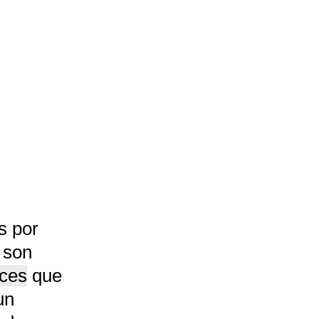
s por
 son
aces
que
un