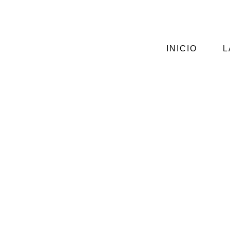
CALLE CIENFUEGOS Nº2, GIJÓN
ASTURIAS
INICIO
L