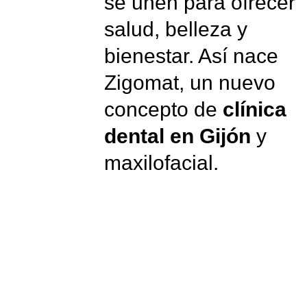
se unen para ofrecer
salud, belleza y
bienestar. Así nace
Zigomat, un nuevo
concepto de
clínica
dental en Gijón
y
maxilofacial.