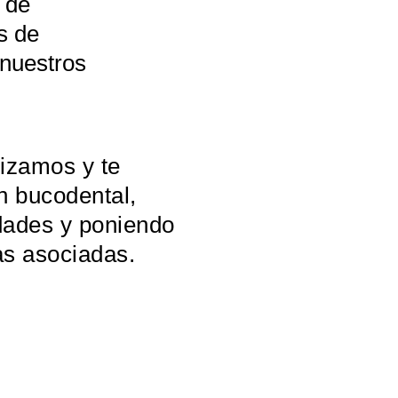
r de
s de
 nuestros
lizamos y te
n bucodental,
dades y poniendo
as asociadas.