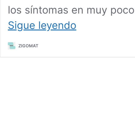
los síntomas en muy poco 
Rinitis
Sigue leyendo
crónica,
tratamiento
y
ZIGOMAT
solución
en
15
minutos